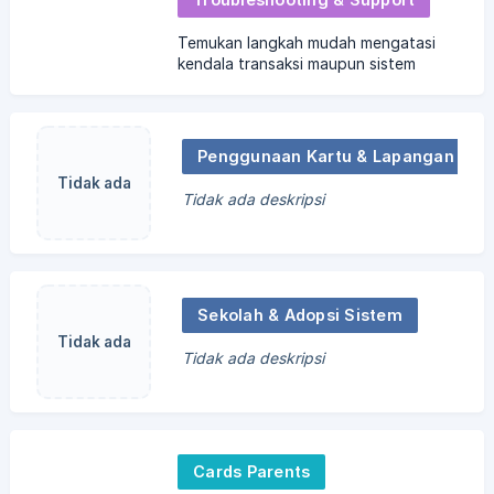
Temukan langkah mudah mengatasi
kendala transaksi maupun sistem
aplikasi. Tim Customer Service kami
selalu siap sedia membantu Ayah dan
Bunda.
Penggunaan Kartu & Lapangan
Tidak ada
Tidak ada deskripsi
gambar
Sekolah & Adopsi Sistem
Tidak ada
Tidak ada deskripsi
gambar
Cards Parents