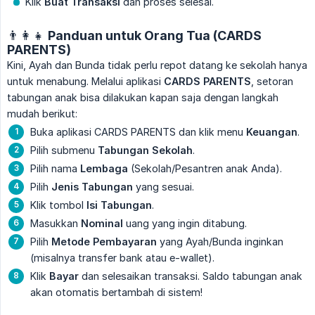
Klik
Buat Transaksi
dan proses selesai.
👨‍👩‍👧 Panduan untuk Orang Tua (CARDS
PARENTS)
Kini, Ayah dan Bunda tidak perlu repot datang ke sekolah hanya
untuk menabung. Melalui aplikasi
CARDS PARENTS
, setoran
tabungan anak bisa dilakukan kapan saja dengan langkah
mudah berikut:
Buka aplikasi CARDS PARENTS dan klik menu
Keuangan
.
Pilih submenu
Tabungan Sekolah
.
Pilih nama
Lembaga
(Sekolah/Pesantren anak Anda).
Pilih
Jenis Tabungan
yang sesuai.
Klik tombol
Isi Tabungan
.
Masukkan
Nominal
uang yang ingin ditabung.
Pilih
Metode Pembayaran
yang Ayah/Bunda inginkan
(misalnya transfer bank atau e-wallet).
Klik
Bayar
dan selesaikan transaksi. Saldo tabungan anak
akan otomatis bertambah di sistem!