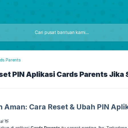
ds Parents
et PIN Aplikasi Cards Parents Jika
 Aman: Cara Reset & Ubah PIN Aplik
a! 👋
kun di aplikasi
Cards Parents
itu sangat penting, lho. Terkadang,