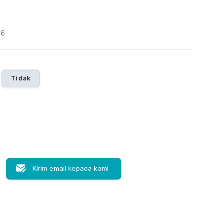
26
Tidak
Kirim email kepada kami