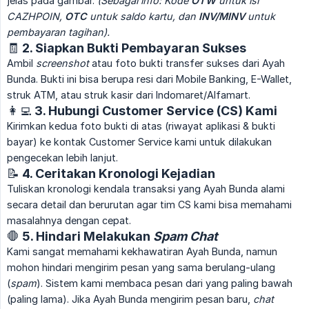
jelas pada gambar.
(Sebagai info: Kode 
OTW
 untuk isi 
CAZHPOIN, 
OTC
 untuk saldo kartu, dan 
INV/MINV
 untuk 
pembayaran tagihan).
🧾 2. Siapkan Bukti Pembayaran Sukses
Ambil
screenshot
atau foto bukti transfer sukses dari Ayah
Bunda. Bukti ini bisa berupa resi dari Mobile Banking, E-Wallet,
struk ATM, atau struk kasir dari Indomaret/Alfamart.
👩‍💻 3. Hubungi Customer Service (CS) Kami
Kirimkan kedua foto bukti di atas (riwayat aplikasi & bukti
bayar) ke kontak Customer Service kami untuk dilakukan
pengecekan lebih lanjut.
📝 4. Ceritakan Kronologi Kejadian
Tuliskan kronologi kendala transaksi yang Ayah Bunda alami
secara detail dan berurutan agar tim CS kami bisa memahami
masalahnya dengan cepat.
🛑 5. Hindari Melakukan
Spam Chat
Kami sangat memahami kekhawatiran Ayah Bunda, namun
mohon hindari mengirim pesan yang sama berulang-ulang
(
spam
). Sistem kami membaca pesan dari yang paling bawah
(paling lama). Jika Ayah Bunda mengirim pesan baru,
chat