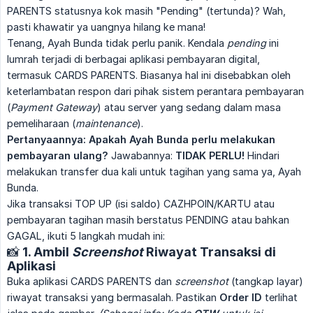
PARENTS statusnya kok masih "Pending" (tertunda)? Wah,
pasti khawatir ya uangnya hilang ke mana!
Tenang, Ayah Bunda tidak perlu panik. Kendala
pending
ini
lumrah terjadi di berbagai aplikasi pembayaran digital,
termasuk CARDS PARENTS. Biasanya hal ini disebabkan oleh
keterlambatan respon dari pihak sistem perantara pembayaran
(
Payment Gateway
) atau server yang sedang dalam masa
pemeliharaan (
maintenance
).
Pertanyaannya: Apakah Ayah Bunda perlu melakukan 
pembayaran ulang?
Jawabannya:
TIDAK PERLU!
Hindari
melakukan transfer dua kali untuk tagihan yang sama ya, Ayah
Bunda.
Jika transaksi TOP UP (isi saldo) CAZHPOIN/KARTU atau
pembayaran tagihan masih berstatus PENDING atau bahkan
GAGAL, ikuti 5 langkah mudah ini:
📸 1. Ambil
Screenshot
Riwayat Transaksi di
Aplikasi
Buka aplikasi CARDS PARENTS dan
screenshot
(tangkap layar)
riwayat transaksi yang bermasalah. Pastikan
Order ID
terlihat