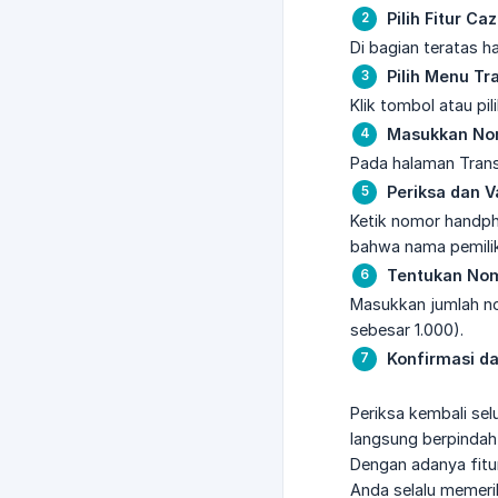
Pilih Fitur C
Di bagian teratas h
Pilih Menu Tr
Klik tombol atau pi
Masukkan No
Pada halaman Trans
Periksa dan V
Ketik nomor handpho
bahwa nama pemilik
Tentukan Nom
Masukkan jumlah no
sebesar 1.000).
Konfirmasi da
Periksa kembali sel
langsung berpindah
Dengan adanya fitur
Anda selalu memeri