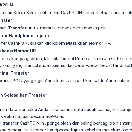
azhPOIN
alaman Kelola Saldo, pilih menu
CazhPOIN
untuk melihat rincian sa
ansfer
lihan
Transfer
untuk memulai proses pemindahan poin.
mor Handphone Tujuan
fer CazhPOIN, silakan klik kolom
Masukkan Nomor HP
.
alidasi Nomor HP
ne akun yang dituju, lalu klik tombol
Periksa
. Pastikan sistem be
 akun yang muncul sudah sesuai dan benar-benar terdaftar di apl
inal Transfer
minal POIN yang ingin Anda kirimkan (pastikan saldo Anda cukup
n Selesaikan Transfer
uruh data transaksi Anda. Jika semua data sudah sesuai, klik
Lanju
 ke akun tujuan secara
real-time
.
 transfer CazhPOIN ini, pengelolaan dan saling berbagi poin antar-
ksa dengan teliti nomor handphone tujuan sebelum menekan tombo