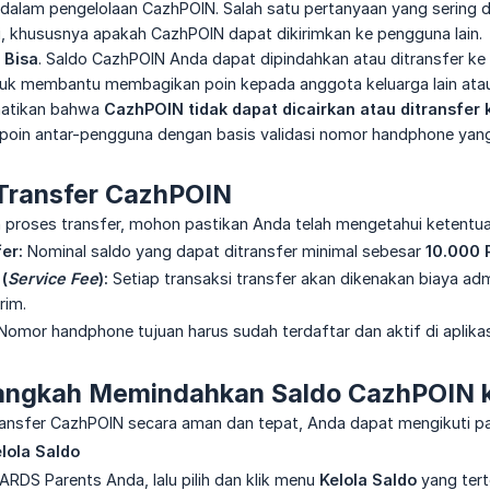
dalam pengelolaan CazhPOIN. Salah satu pertanyaan yang sering di
i, khususnya apakah CazhPOIN dapat dikirimkan ke pengguna lain.
h
Bisa
. Saldo CazhPOIN Anda dapat dipindahkan atau ditransfer ke 
tuk membantu membagikan poin kepada anggota keluarga lain ata
hatikan bahwa
CazhPOIN tidak dapat dicairkan atau ditransfer 
poin antar-pengguna dengan basis validasi nomor handphone yang
Transfer CazhPOIN
proses transfer, mohon pastikan Anda telah mengetahui ketentuan
er:
Nominal saldo yang dapat ditransfer minimal sebesar
10.000 
(
Service Fee
):
Setiap transaksi transfer akan dikenakan biaya ad
rim.
Nomor handphone tujuan harus sudah terdaftar dan aktif di aplika
ngkah Memindahkan Saldo CazhPOIN k
ansfer CazhPOIN secara aman dan tepat, Anda dapat mengikuti pa
lola Saldo
ARDS Parents Anda, lalu pilih dan klik menu
Kelola Saldo
yang tert