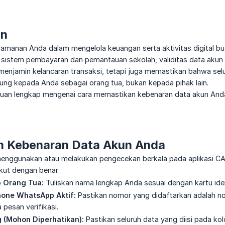
an
manan Anda dalam mengelola keuangan serta aktivitas digital buah
n sistem pembayaran dan pemantauan sekolah, validitas data akun
 menjamin kelancaran transaksi, tetapi juga memastikan bahwa sel
ung kepada Anda sebagai orang tua, bukan kepada pihak lain.
duan lengkap mengenai cara memastikan kebenaran data akun And
 Kebenaran Data Akun Anda
menggunakan atau melakukan pengecekan berkala pada aplikasi C
ikut dengan benar:
 Orang Tua:
Tuliskan nama lengkap Anda sesuai dengan kartu iden
one WhatsApp Aktif:
Pastikan nomor yang didaftarkan adalah n
pesan verifikasi.
 (Mohon Diperhatikan):
Pastikan seluruh data yang diisi pada ko