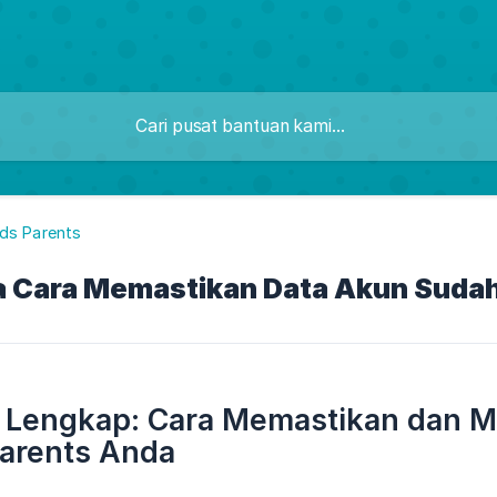
ds Parents
 Cara Memastikan Data Akun Suda
Lengkap: Cara Memastikan dan M
arents Anda