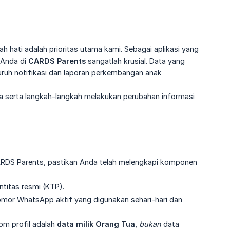
 hati adalah prioritas utama kami. Sebagai aplikasi yang
 Anda di
CARDS Parents
sangatlah krusial. Data yang
uruh notifikasi dan laporan perkembangan anak
a serta langkah-langkah melakukan perubahan informasi
ARDS Parents, pastikan Anda telah melengkapi komponen
titas resmi (KTP).
omor WhatsApp aktif yang digunakan sehari-hari dan
lom profil adalah
data milik Orang Tua
,
bukan
data