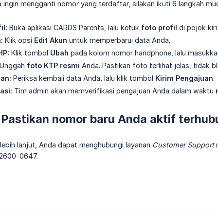
da ingin mengganti nomor yang terdaftar, silakan ikuti 6 langkah mu
il:
Buka aplikasi CARDS Parents, lalu ketuk
foto profil
di pojok kiri
:
Klik opsi
Edit Akun
untuk memperbarui data Anda.
HP:
Klik tombol
Ubah
pada kolom nomor handphone, lalu masukkan
Unggah
foto KTP resmi
Anda. Pastikan foto terlihat jelas, tidak b
an:
Periksa kembali data Anda, lalu klik tombol
Kirim Pengajuan
.
asi:
Tim admin akan memverifikasi pengajuan Anda dalam waktu
 Pastikan nomor baru Anda aktif terhu
 lebih lanjut, Anda dapat menghubungi layanan
Customer Support
m
2600-0647.