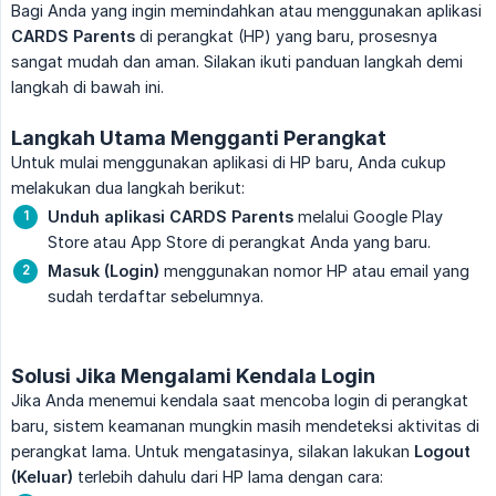
Bagi Anda yang ingin memindahkan atau menggunakan aplikasi
CARDS Parents
di perangkat (HP) yang baru, prosesnya
sangat mudah dan aman. Silakan ikuti panduan langkah demi
langkah di bawah ini.
Langkah Utama Mengganti Perangkat
Untuk mulai menggunakan aplikasi di HP baru, Anda cukup
melakukan dua langkah berikut:
Unduh aplikasi CARDS Parents
melalui Google Play
Store atau App Store di perangkat Anda yang baru.
Masuk (Login)
menggunakan nomor HP atau email yang
sudah terdaftar sebelumnya.
Solusi Jika Mengalami Kendala Login
Jika Anda menemui kendala saat mencoba login di perangkat
baru, sistem keamanan mungkin masih mendeteksi aktivitas di
perangkat lama. Untuk mengatasinya, silakan lakukan
Logout 
(Keluar)
terlebih dahulu dari HP lama dengan cara: