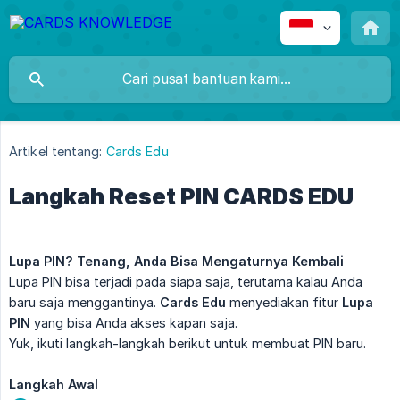
Artikel tentang:
Cards Edu
Langkah Reset PIN CARDS EDU
Lupa PIN? Tenang, Anda Bisa Mengaturnya Kembali
Lupa PIN bisa terjadi pada siapa saja, terutama kalau Anda
baru saja menggantinya.
Cards Edu
menyediakan fitur
Lupa 
PIN
yang bisa Anda akses kapan saja.
Yuk, ikuti langkah-langkah berikut untuk membuat PIN baru.
Langkah Awal